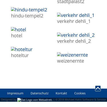
stadtpalast2
hindu-tempel2
verkehr dehli_1
hotel
verkehr dehli_2
hoteltur
weizenernte
Impressum
Datenschutz
Kontakt
Cookies
Designed by
| © 2018 Michael Hahn Software & Service