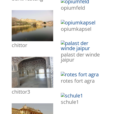
opiumfeld
opiumkapsel
chittor
palast der winde
jaipur
rotes fort agra
chittor3
schule1