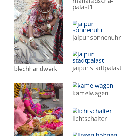
maharadscha-
palast1
jaipur sonnenuhr
jaipur stadtpalast
blechhandwerk
kamelwagen
lichtschalter