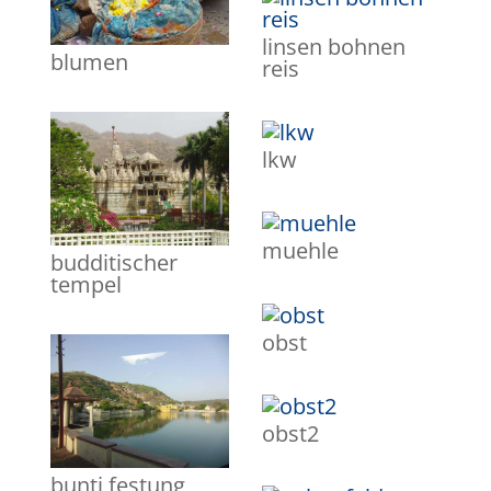
linsen bohnen
blumen
reis
lkw
muehle
budditischer
tempel
obst
obst2
bunti festung