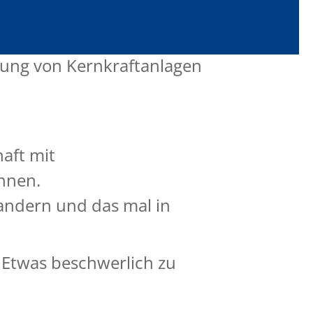
ei das Sicherheitsniveau
ht glauben. Als dann aber
lung von Kernkraftanlagen
aft mit
hnen.
andern und das mal in
. Etwas beschwerlich zu