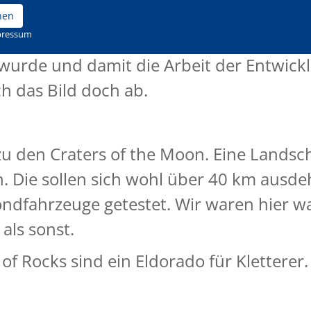
Erkenntnisse sie mitnehmen. Angeblich s
nen
pressum
ute in Japan ist. Das wollte ich erst nic
wurde und damit die Arbeit der Entwick
ch das Bild doch ab.
zu den Craters of the Moon. Eine Landsch
 Die sollen sich wohl über 40 km ausde
ondfahrzeuge getestet. Wir waren hier w
als sonst.
of Rocks sind ein Eldorado für Kletterer