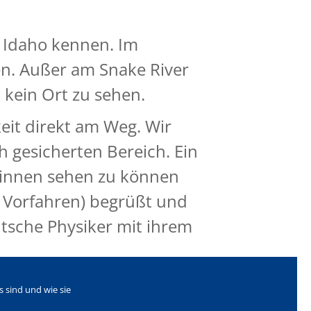
 Idaho kennen. Im
n. Außer am Snake River
kein Ort zu sehen.
it direkt am Weg. Wir
h gesicherten Bereich. Ein
 innen sehen zu können
n Vorfahren) begrüßt und
utsche Physiker mit ihrem
icherheit solcher
 sind und wie sie
e Besucher für die Arbeiten