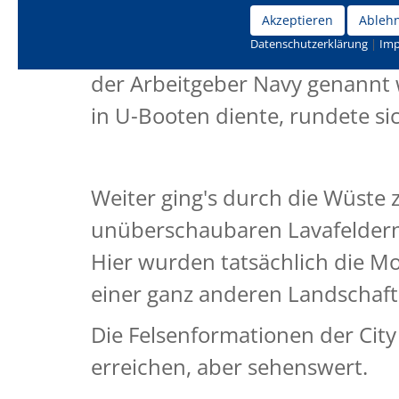
dort interessieren und welche 
Akzeptieren
Ableh
Datenschutzerklärung
|
Im
damals höher gewesen, als es he
der Arbeitgeber Navy genannt 
in U-Booten diente, rundete si
Weiter ging's durch die Wüste 
unüberschaubaren Lavafeldern.
Hier wurden tatsächlich die M
einer ganz anderen Landschaft 
Die Felsenformationen der City 
erreichen, aber sehenswert.