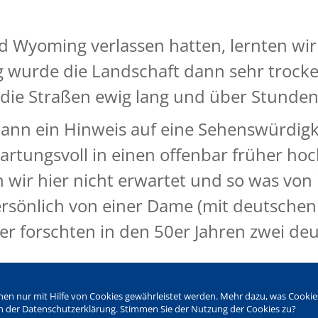
 Wyoming verlassen hatten, lernten wir
 wurde die Landschaft dann sehr trocke
ie Straßen ewig lang und über Stunden 
nn ein Hinweis auf eine Sehenswürdigke
rtungsvoll in einen offenbar früher hoc
wir hier nicht erwartet und so was von
persönlich von einer Dame (mit deutsche
r forschten in den 50er Jahren zwei de
Analyse von Fehlfunktionen und um die S
nen nur mit Hilfe von Cookies gewährleistet werden. Mehr dazu, was Cookies
oller Stolz, wie sehr sich doch japanisch
 in der Datenschutzerklärung. Stimmen Sie der Nutzung der Cookies zu?