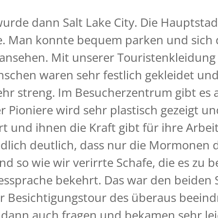
t wurde dann Salt Lake City. Die Haupts
. Man konnte bequem parken und sich d
n ansehen. Mit unserer Touristenkleidun
schen waren sehr festlich gekleidet und
r streng. Im Besucherzentrum gibt es au
ioniere wird sehr plastisch gezeigt u
t und ihnen die Kraft gibt für ihre Arbe
dlich deutlich, dass nur die Mormonen d
d so wie wir verirrte Schafe, die es zu b
essprache bekehrt. Das war den beiden S
er Besichtigungstour des überaus beein
dann auch fragen und bekamen sehr lei